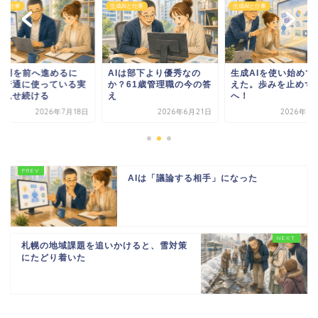
AIと仕事
生成AIと仕事
生成AIと仕事
I活用を前へ進めるに
AIは部下より優秀なの
生成AIを使い始めて
、普通に使っている実
か？61歳管理職の今の答
えた。歩みを止めず
を見せ続ける
え
へ！
2026年7月18日
2026年6月21日
2026年7
AIは「議論する相手」になった
札幌の地域課題を追いかけると、雪対策
にたどり着いた