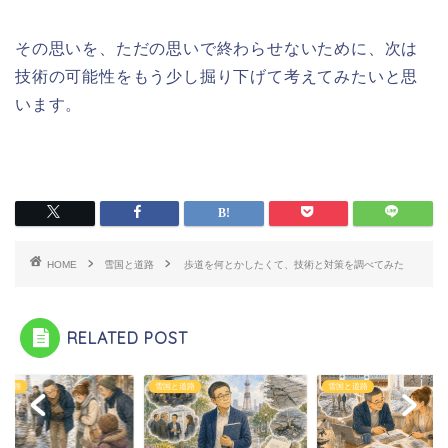
その思いを、ただの思いで終わらせないために、次は
技術の可能性をもう少し掘り下げて考えてみたいと思
います。
HOME
雪国と道路
歩道を何とかしたくて、技術と対策を調べてみた
RELATED POST
と道路
雪国と道路
雪国と道路