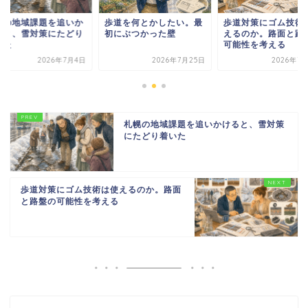
幌の地域課題を追いか
歩道を何とかしたい。最
歩道対策にゴム技術
ると、雪対策にたどり
初にぶつかった壁
えるのか。路面と路
いた
可能性を考える
2026年7月4日
2026年7月25日
2026年7
札幌の地域課題を追いかけると、雪対策
にたどり着いた
歩道対策にゴム技術は使えるのか。路面
と路盤の可能性を考える