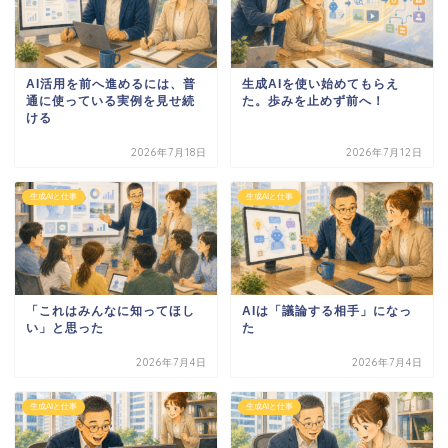
AI活用を前へ進めるには、普
生成AIを使い始めてもらえ
通に使っている実例を見せ続
た。歩みを止めず前へ！
ける
2026年7月18日
2026年7月12日
生成AIと仕事
生成AIと仕事
「これはみんなに知ってほし
AIは「議論する相手」になっ
い」と思った
た
2026年7月4日
2026年7月4日
生成AIと仕事
生成AIと仕事