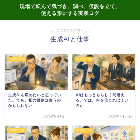
現場で転んで気づき、調べ、仮説を立て、
使える形にする実践ログ
― CATEGORY ―
生成AIと仕事
生成AIと仕事
生成AIと仕事
生成AIを広めたいと思ってい
AIはもっともらしく間違え
た。でも、私の役割は違うの
る。では、何を信じればよい
かもしれない
のか
2026年8月1日
2026年7月25日
生成AIと仕事
生成AIと仕事