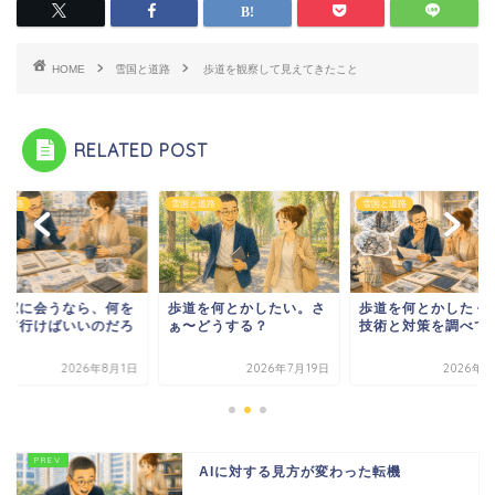
HOME
雪国と道路
歩道を観察して見えてきたこと
RELATED POST
と道路
雪国と道路
雪国と道路
門家に会うなら、何を
歩道を何とかしたい。さ
歩道を何とかしたく
って行けばいいのだろ
ぁ〜どうする？
技術と対策を調べて
？
2026年8月1日
2026年7月19日
2026年7
AIに対する見方が変わった転機