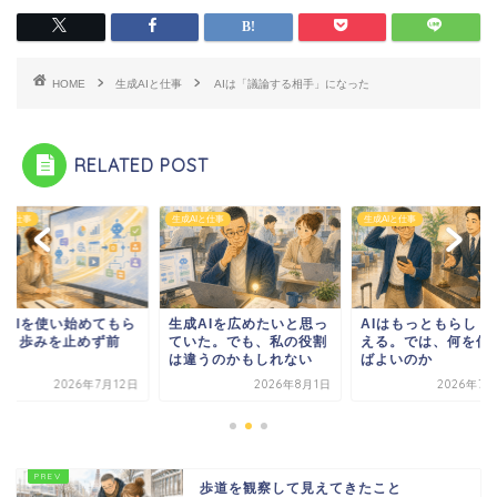
HOME
生成AIと仕事
AIは「議論する相手」になった
RELATED POST
AIと仕事
生成AIと仕事
生成AIと仕事
成AIを使い始めてもら
生成AIを広めたいと思っ
AIはもっともらしく
た。歩みを止めず前
ていた。でも、私の役割
える。では、何を信
！
は違うのかもしれない
ばよいのか
2026年7月12日
2026年8月1日
2026年7月
歩道を観察して見えてきたこと